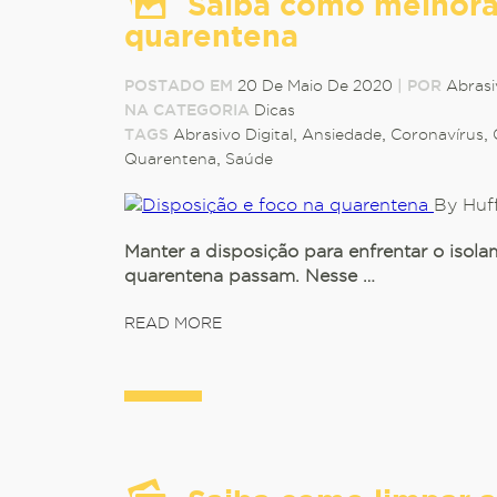
Saiba como melhorar
quarentena
POSTADO EM
20 De Maio De 2020
|
POR
Abrasi
NA CATEGORIA
Dicas
TAGS
Abrasivo Digital
,
Ansiedade
,
Coronavírus
,
Quarentena
,
Saúde
By Huf
Manter a disposição para enfrentar o isolam
quarentena passam. Nesse …
READ MORE