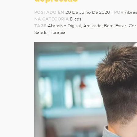
POSTADO EM
20 De Julho De 2020
|
POR
Abras
NA CATEGORIA
Dicas
TAGS
Abrasivo Digital
,
Amizade
,
Bem-Estar
,
Cor
Saúde
,
Terapia