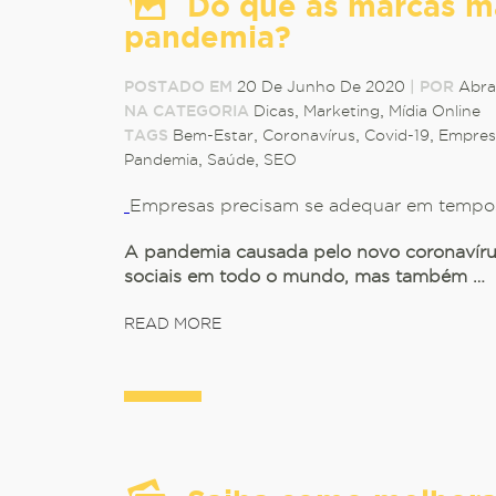
Do que as marcas m
pandemia?
POSTADO EM
20 De Junho De 2020
|
POR
Abra
NA CATEGORIA
Dicas
,
Marketing
,
Mídia Online
TAGS
Bem-Estar
,
Coronavírus
,
Covid-19
,
Empres
Pandemia
,
Saúde
,
SEO
Empresas precisam se adequar em tempos
A pandemia causada pelo novo coronavíru
sociais em todo o mundo, mas também …
READ MORE