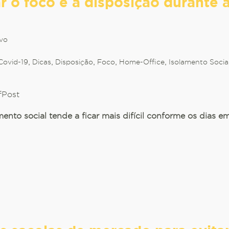
 o foco e a disposição durante 
vo
Covid-19
,
Dicas
,
Disposição
,
Foco
,
Home-Office
,
Isolamento Socia
fPost
ento social tende a ficar mais difícil conforme os dias e