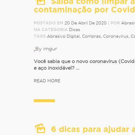
Saiba como limpar a
contaminação por Covid
POSTADO EM
20 De Abril De 2020
|
POR
Abrasi
NA CATEGORIA
Dicas
TAGS
Abrasivo Digital
,
Compras
,
Coronavírus
,
C
By imgur
Você sabia que o novo coronavírus (Covid-1
e aço inoxidável? …
READ MORE
6 dicas para ajudar