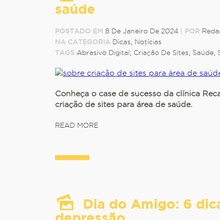
saúde
POSTADO EM
8 De Janeiro De 2024
|
POR
Reda
NA CATEGORIA
Dicas
,
Notícias
TAGS
Abrasivo Digital
,
Criação De Sites
,
Saúde
,
Conheça o case de sucesso da clínica Reca
criação de sites para área de saúde.
READ MORE
Dia do Amigo: 6 dic
depressão