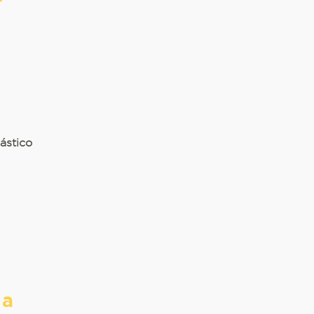
r
ástico
 a