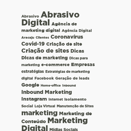
Abrasivo
Abrasivo
Digital
Agência de
marketing digital
Agência Digital
Coronavírus
Aracaju
Clientes
Covid-19
Criação de site
Criação de sites
Dicas
Dicas de marketing
Dicas para
e-commerce
Empresas
marketing
estratégias
Estratégias de marketing
Facebook
Geração de leads
digital
Google
Home-office
Inbound
Inbound Marketing
Instagram
Isolamento
internet
Social
Loja Virtual
Manutenção de Sites
marketing
Marketing de
Marketing
Conteúdo
Digital
Mídias Sociais